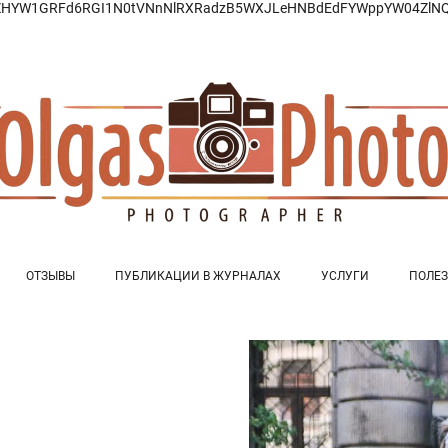
ZHYW1GRFd6RGI1N0tVNnNlRXRadzB5WXJLeHNBdEdFYWppYW04ZlNQQ
ОТЗЫВЫ
ПУБЛИКАЦИИ В ЖУРНАЛАХ
УСЛУГИ
ПОЛЕЗ