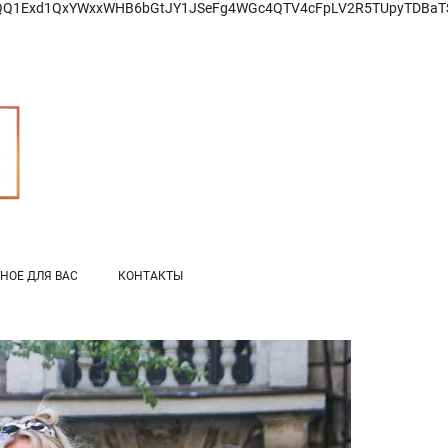
1Exd1QxYWxxWHB6bGtJY1JSeFg4WGc4QTV4cFpLV2R5TUpyTDBaTS9I
НОЕ ДЛЯ ВАС
КОНТАКТЫ