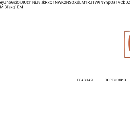
eyJhbGciOiJIUzI1NiJ9.IkRxQ1NWK2NSOXdLM1RJTW9NYnpOa1VCbD
MjBfsxq1EM
ГЛАВНАЯ
ПОРТФОЛИО