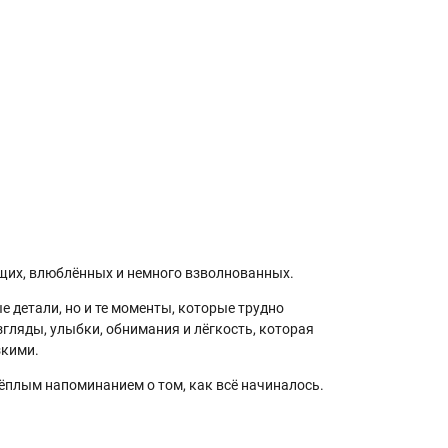
ящих, влюблённых и немного взволнованных.
е детали, но и те моменты, которые трудно
згляды, улыбки, обнимания и лёгкость, которая
зкими.
тёплым напоминанием о том, как всё начиналось.