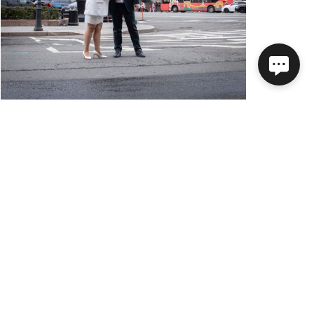
Трехчасовая съемка 15 000
Максимальный пакет
До 200 фотографий
Срок обработки фотографий — до 2 недель.
Смонтированное видео в подарок.
Помощь в подборе локации и образа.
Возможна работа по договору.
Закрытый доступ к фотографиям на диске