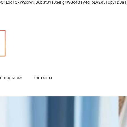
1Exd1QxYWxxWHB6bGtJY1JSeFg4WGc4QTV4cFpLV2R5TUpyTDBaTS9I
НОЕ ДЛЯ ВАС
КОНТАКТЫ