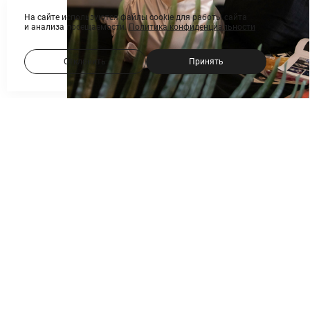
На сайте используются файлы cookie для работы сайта
и анализа посещаемости.
Политика конфиденциальности
Отклонить
Принять
Часовая съемка, 5000 руб.
Минимальный пакет
До 70 фотографий в авторской обработке.
Срок обработки фотографий — до 2 недель.
Видео в подарок.
Помощь в подборе локации и образа.
Закрытый доступ к фотографиям на диске
Студия оплачивается отдельно