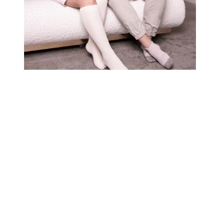
Двухчасовая съемка 8000 руб.
Стандартный пакет
До 150 фотографий в авторской обработке.
Срок обработки фотографий — до 2 недель.
Смонтированное видео в подарок.
Помощь в подборе локации и образа.
Закрытый доступ к фотографиям на диске
Работа производится только по предоплате 1000