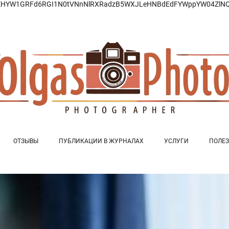
ZHYW1GRFd6RGI1N0tVNnNlRXRadzB5WXJLeHNBdEdFYWppYW04ZlNQQ
ОТЗЫВЫ
ПУБЛИКАЦИИ В ЖУРНАЛАХ
УСЛУГИ
ПОЛЕЗ