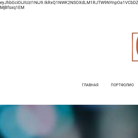
eyJhbGciOiJIUzI1NiJ9.IkRxQ1NWK2NSOXdLM1RJTW9NYnpOa1VCbD
MjBfsxq1EM
ГЛАВНАЯ
ПОРТФОЛИО