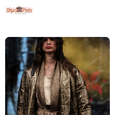
eyJhbGciOiJIUzI1NiJ9.IkRxQ1NWK2NSOXdLM1RJTW9NYnp
MjBfsxq1EM