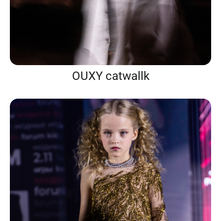
OUXY catwallk